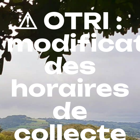
⚠ OTRI :
modifica
des
horaires
de
collecte