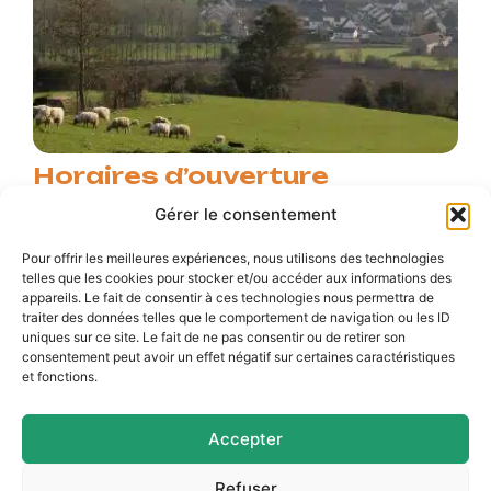
Horaires d’ouverture
Lundi : 9h – 12h / Fermé
Gérer le consentement
Mardi : 9h – 12h / 14h – 18h30
Pour offrir les meilleures expériences, nous utilisons des technologies
telles que les cookies pour stocker et/ou accéder aux informations des
Mercredi : 9h – 12h / 14h – 17h
appareils. Le fait de consentir à ces technologies nous permettra de
traiter des données telles que le comportement de navigation ou les ID
Jeudi : 9h – 12h / 14h – 17h
uniques sur ce site. Le fait de ne pas consentir ou de retirer son
consentement peut avoir un effet négatif sur certaines caractéristiques
Vendredi : 9h – 12h / 14h – 16h30
et fonctions.
Accepter
Refuser