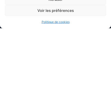
Voir les préférences
Politique de cookies
Mairie d'Argences
2 Pl. du Général Leclerc,
14370 Argences
02 31 27 90 60
Nous contacter
Horaires d’ouverture
Lundi
: 9h – 12h / Fermé
Mardi
: 9h – 12h / 14h – 18h30
Mercredi
: 9h – 12h / 14h – 17h
Jeudi
: 9h – 12h / 14h – 17h
Vendredi
: 9h – 12h / 14h – 16h30