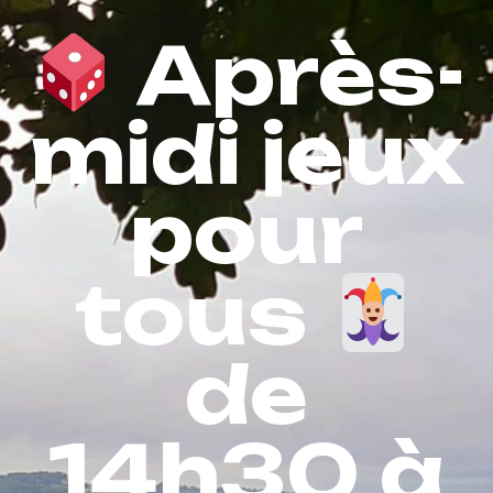
Après-
midi jeux
pour
tous
de
14h30 à