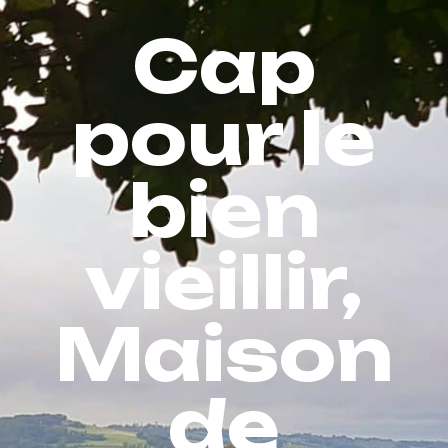
Cap
pour le
bien
vieillir,
Maison
de