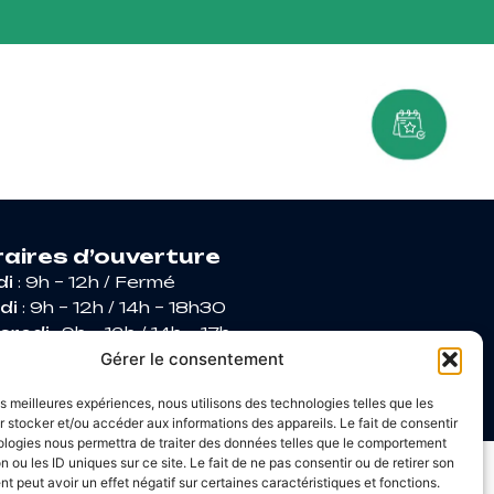
aires d’ouverture
di
: 9h – 12h / Fermé
di
: 9h – 12h / 14h – 18h30
credi
: 9h – 12h / 14h – 17h
di
: 9h – 12h / 14h – 17h
Gérer le consentement
dredi
: 9h – 12h / 14h – 16h30
les meilleures expériences, nous utilisons des technologies telles que les
 stocker et/ou accéder aux informations des appareils. Le fait de consentir
ologies nous permettra de traiter des données telles que le comportement
n ou les ID uniques sur ce site. Le fait de ne pas consentir ou de retirer son
U développés par Utopia
 peut avoir un effet négatif sur certaines caractéristiques et fonctions.