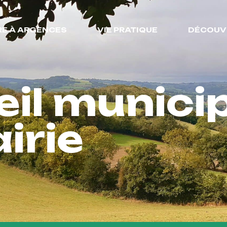
RE À ARGENCES
VIE PRATIQUE
DÉCOUV
il munici
irie