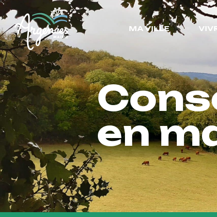
MA VILLE
VIV
Conse
en ma