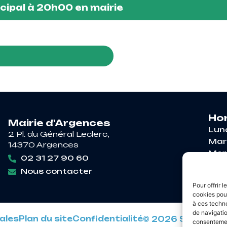
cipal à 20h00 en mairie
Hor
Mairie d'Argences
Lun
2 Pl. du Général Leclerc,
Mar
14370 Argences
Mer
02 31 27 90 60
Jeu
Nous contacter
Ven
Pour offrir 
cookies pour
à ces techn
de navigatio
ales
Plan du site
Confidentialité
© 2026 Site & GR
consentement