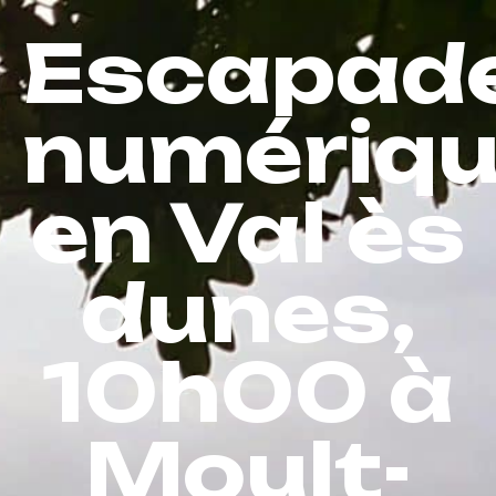
Escapad
numériq
en Val ès
dunes,
10h00 à
Moult-