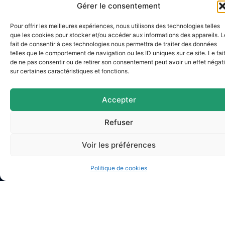
Gérer le consentement
Pour offrir les meilleures expériences, nous utilisons des technologies telles
que les cookies pour stocker et/ou accéder aux informations des appareils. L
fait de consentir à ces technologies nous permettra de traiter des données
telles que le comportement de navigation ou les ID uniques sur ce site. Le fai
de ne pas consentir ou de retirer son consentement peut avoir un effet négati
sur certaines caractéristiques et fonctions.
Mairie d'Argences
2 Pl. du Général Leclerc,
14370 Argences
Accepter
02 31 27 90 60
Refuser
Nous contacter
Horaires d’ouverture
Voir les préférences
Lundi
: 9h – 12h / Fermé
Mardi
: 9h – 12h / 14h – 18h30
Politique de cookies
Mercredi
: 9h – 12h / 14h – 17h
Jeudi
: 9h – 12h / 14h – 17h
Vendredi
: 9h – 12h / 14h – 16h30