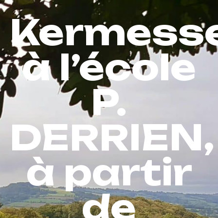
Kermess
à l’école
P.
DERRIEN,
à partir
de