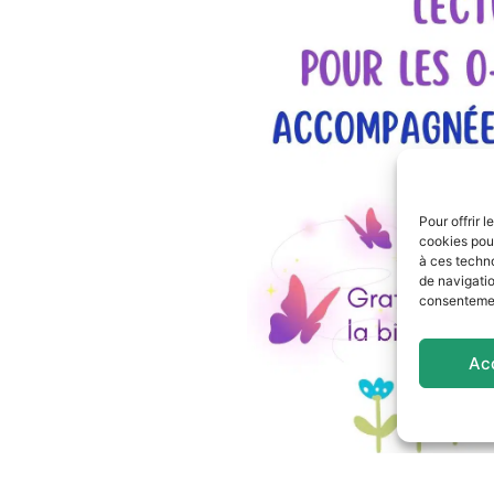
Pour offrir 
cookies pour
à ces techn
de navigatio
consentement
Ac