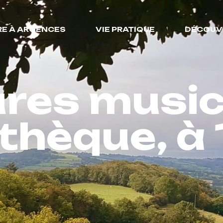
RE À ARGENCES
VIE PRATIQUE
DÉCOUV
res music
othèque, à 