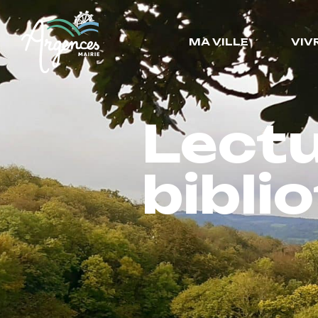
MA VILLE
VIV
Lectu
bibli