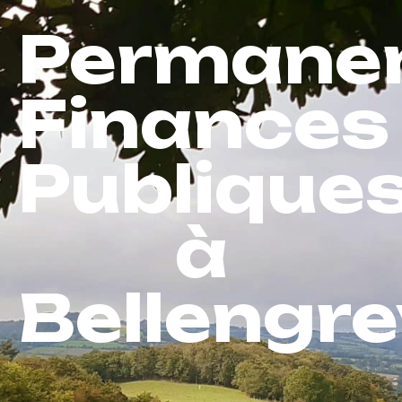
Permane
Finances
Publique
à
Bellengrev