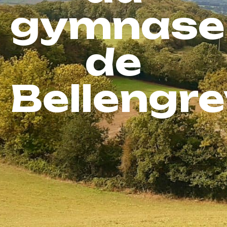
gymnase
de
Bellengrev