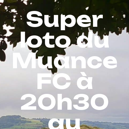
Super
loto du
Muance
FC à
20h30
au