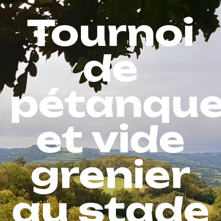
Tournoi
de
pétanqu
et vide
grenier
au stade