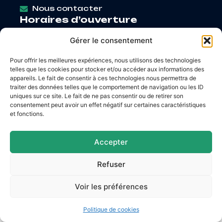
Nous contacter
Horaires d’ouverture
Lundi
: 9h – 12h / Fermé
Gérer le consentement
Mardi
: 9h – 12h / 14h – 18h30
Mercredi
: 9h – 12h / 14h – 17h
Pour offrir les meilleures expériences, nous utilisons des technologies
Jeudi
: 9h – 12h / 14h – 17h
telles que les cookies pour stocker et/ou accéder aux informations des
Vendredi
: 9h – 12h / 14h – 16h30
appareils. Le fait de consentir à ces technologies nous permettra de
traiter des données telles que le comportement de navigation ou les ID
uniques sur ce site. Le fait de ne pas consentir ou de retirer son
consentement peut avoir un effet négatif sur certaines caractéristiques
et fonctions.
Accessibilité
Mentions légales
Plan du site
Confidentialité
Accepter
© 2026 Site & GRU développés par Utopia
Refuser
Voir les préférences
Politique de cookies