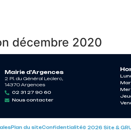
RE À ARGENCES
VIE PRATIQUE
DÉCOUV
tion décembre 2020
Hor
Mairie d'Argences
Lun
2 Pl. du Général Leclerc,
Mar
14370 Argences
Mer
02 31 27 90 60
Jeu
Nous contacter
Ven
ales
Plan du site
Confidentialité
© 2026 Site & GR