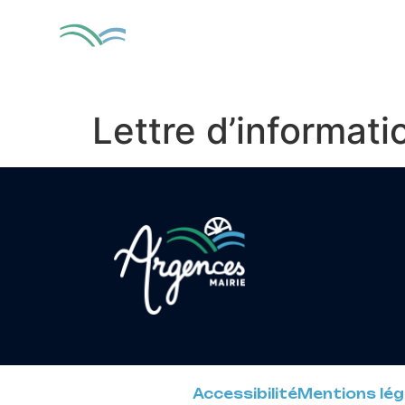
contenu
principal
MA VILLE
VIV
Lettre d’informa
Accessibilité
Mentions lég