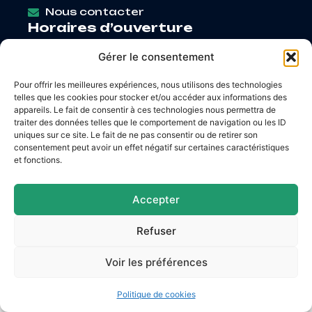
Nous contacter
Horaires d’ouverture
Lundi
: 9h – 12h / Fermé
Gérer le consentement
Mardi
: 9h – 12h / 14h – 18h30
Mercredi
: 9h – 12h / 14h – 17h
Pour offrir les meilleures expériences, nous utilisons des technologies
Jeudi
: 9h – 12h / 14h – 17h
telles que les cookies pour stocker et/ou accéder aux informations des
Vendredi
: 9h – 12h / 14h – 16h30
appareils. Le fait de consentir à ces technologies nous permettra de
traiter des données telles que le comportement de navigation ou les ID
uniques sur ce site. Le fait de ne pas consentir ou de retirer son
consentement peut avoir un effet négatif sur certaines caractéristiques
et fonctions.
Accessibilité
Mentions légales
Plan du site
Confidentialité
Accepter
© 2026 Site & GRU développés par Utopia
Refuser
Voir les préférences
Politique de cookies