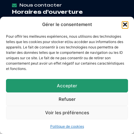
Nous contacter
Horaires d’ouverture
Lundi
: 9h – 12h / Fermé
Gérer le consentement
Mardi
: 9h – 12h / 14h – 18h30
Mercredi
: 9h – 12h / 14h – 17h
Pour offrir les meilleures expériences, nous utilisons des technologies
Jeudi
: 9h – 12h / 14h – 17h
telles que les cookies pour stocker et/ou accéder aux informations des
Vendredi
: 9h – 12h / 14h – 16h30
appareils. Le fait de consentir à ces technologies nous permettra de
traiter des données telles que le comportement de navigation ou les ID
uniques sur ce site. Le fait de ne pas consentir ou de retirer son
consentement peut avoir un effet négatif sur certaines caractéristiques
et fonctions.
Accessibilité
Mentions légales
Plan du site
Confidentialité
Accepter
© 2026 Site & GRU développés par Utopia
Refuser
Voir les préférences
Politique de cookies