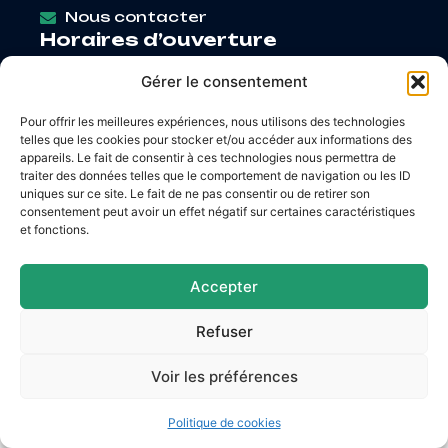
Nous contacter
Horaires d’ouverture
Lundi
: 9h – 12h / Fermé
Gérer le consentement
Mardi
: 9h – 12h / 14h – 18h30
Mercredi
: 9h – 12h / 14h – 17h
Pour offrir les meilleures expériences, nous utilisons des technologies
Jeudi
: 9h – 12h / 14h – 17h
telles que les cookies pour stocker et/ou accéder aux informations des
Vendredi
: 9h – 12h / 14h – 16h30
appareils. Le fait de consentir à ces technologies nous permettra de
traiter des données telles que le comportement de navigation ou les ID
uniques sur ce site. Le fait de ne pas consentir ou de retirer son
consentement peut avoir un effet négatif sur certaines caractéristiques
et fonctions.
Accessibilité
Mentions légales
Plan du site
Confidentialité
Accepter
© 2026 Site & GRU développés par Utopia
Refuser
Voir les préférences
Politique de cookies