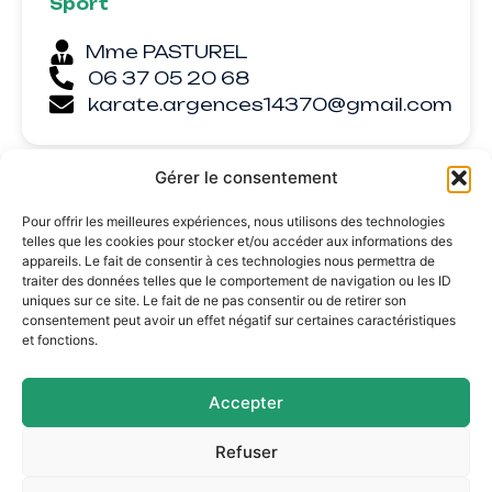
Sport
Mme PASTUREL
06 37 05 20 68
karate.argences14370@gmail.com
Gérer le consentement
Pour offrir les meilleures expériences, nous utilisons des technologies
telles que les cookies pour stocker et/ou accéder aux informations des
appareils. Le fait de consentir à ces technologies nous permettra de
traiter des données telles que le comportement de navigation ou les ID
uniques sur ce site. Le fait de ne pas consentir ou de retirer son
consentement peut avoir un effet négatif sur certaines caractéristiques
et fonctions.
Mairie d'Argences
Accepter
2 Pl. du Général Leclerc,
14370 Argences
Refuser
02 31 27 90 60