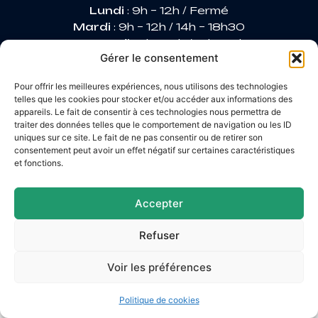
Lundi
: 9h – 12h / Fermé
Mardi
: 9h – 12h / 14h – 18h30
Mercredi
: 9h – 12h / 14h – 17h
Gérer le consentement
Jeudi
: 9h – 12h / 14h – 17h
Vendredi
: 9h – 12h / 14h – 16h30
Pour offrir les meilleures expériences, nous utilisons des technologies
telles que les cookies pour stocker et/ou accéder aux informations des
appareils. Le fait de consentir à ces technologies nous permettra de
traiter des données telles que le comportement de navigation ou les ID
Accessibilité
uniques sur ce site. Le fait de ne pas consentir ou de retirer son
Mentions légales
consentement peut avoir un effet négatif sur certaines caractéristiques
Plan du site
et fonctions.
Confidentialité
© 2026 Site & GRU développés par Utopia
Accepter
Refuser
Voir les préférences
Politique de cookies