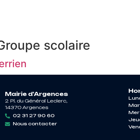
RE À ARGENCES
VIE PRATIQUE
DÉCOUV
Groupe scolaire
errien
Hor
Mairie d'Argences
Lun
2 Pl. du Général Leclerc,
Mar
14370 Argences
Mer
02 31 27 90 60
Jeu
Nous contacter
Ven