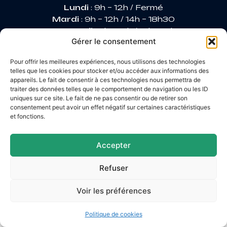
Lundi
: 9h – 12h / Fermé
Mardi
: 9h – 12h / 14h – 18h30
Mercredi
: 9h – 12h / 14h – 17h
Gérer le consentement
Jeudi
: 9h – 12h / 14h – 17h
Vendredi
: 9h – 12h / 14h – 16h30
Pour offrir les meilleures expériences, nous utilisons des technologies
telles que les cookies pour stocker et/ou accéder aux informations des
appareils. Le fait de consentir à ces technologies nous permettra de
traiter des données telles que le comportement de navigation ou les ID
Accessibilité
uniques sur ce site. Le fait de ne pas consentir ou de retirer son
Mentions légales
consentement peut avoir un effet négatif sur certaines caractéristiques
Plan du site
et fonctions.
Confidentialité
© 2026 Site & GRU développés par Utopia
Accepter
Refuser
Voir les préférences
Politique de cookies