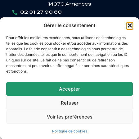
14370 Argences
02 31 27 90 60
Nous contacter
Gérer le consentement
Horaires d’ouverture
Lundi
: 9h – 12h / Fermé
Pour offrir les meilleures expériences, nous utilisons des technologies
Mardi
: 9h – 12h / 14h – 18h30
telles que les cookies pour stocker et/ou accéder aux informations des
Mercredi
: 9h – 12h / 14h – 17h
appareils. Le fait de consentir à ces technologies nous permettra de
traiter des données telles que le comportement de navigation ou les ID
Jeudi
: 9h – 12h / 14h – 17h
uniques sur ce site. Le fait de ne pas consentir ou de retirer son
Vendredi
: 9h – 12h / 14h – 16h30
consentement peut avoir un effet négatif sur certaines caractéristiques
et fonctions.
Accepter
Accessibilité
Mentions légales
Plan du site
Confidentialité
Refuser
© 2026 Site & GRU développés par Utopia
Voir les préférences
Politique de cookies