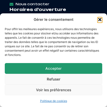
Nous contacter
Horaires d’ouverture
Lundi
: 9h – 12h / Fermé
Gérer le consentement
Mardi
: 9h – 12h / 14h – 18h30
Mercredi
: 9h – 12h / 14h – 17h
Pour offrir les meilleures expériences, nous utilisons des technologies
Jeudi
: 9h – 12h / 14h – 17h
telles que les cookies pour stocker et/ou accéder aux informations des
Vendredi
: 9h – 12h / 14h – 16h30
appareils. Le fait de consentir à ces technologies nous permettra de
traiter des données telles que le comportement de navigation ou les ID
uniques sur ce site. Le fait de ne pas consentir ou de retirer son
consentement peut avoir un effet négatif sur certaines caractéristiques
et fonctions.
Accessibilité
Mentions légales
Plan du site
Confidentialité
Accepter
© 2026 Site & GRU développés par Utopia
Refuser
Voir les préférences
Politique de cookies