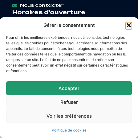
Nous contacter
Horaires d’ouverture
Lundi
: 9h – 12h / Fermé
Gérer le consentement
Mardi
: 9h – 12h / 14h – 18h30
Mercredi
: 9h – 12h / 14h – 17h
Pour offrir les meilleures expériences, nous utilisons des technologies
Jeudi
: 9h – 12h / 14h – 17h
telles que les cookies pour stocker et/ou accéder aux informations des
Vendredi
: 9h – 12h / 14h – 16h30
appareils. Le fait de consentir à ces technologies nous permettra de
traiter des données telles que le comportement de navigation ou les ID
uniques sur ce site. Le fait de ne pas consentir ou de retirer son
consentement peut avoir un effet négatif sur certaines caractéristiques
et fonctions.
Accessibilité
Mentions légales
Plan du site
Confidentialité
Accepter
© 2026 Site & GRU développés par Utopia
Refuser
Voir les préférences
Politique de cookies