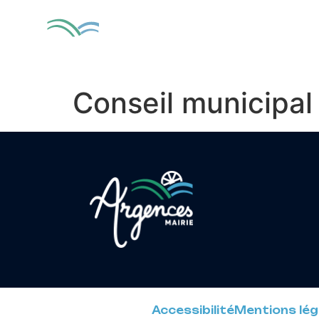
contenu
principal
MA VILLE
VIV
Conseil municipa
Accessibilité
Mentions lég