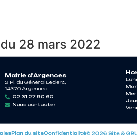
RE À ARGENCES
VIE PRATIQUE
DÉCOUV
l du 28 mars 2022
Hor
Mairie d'Argences
Lun
2 Pl. du Général Leclerc,
Mar
14370 Argences
Mer
02 31 27 90 60
Jeu
Nous contacter
Ven
ales
Plan du site
Confidentialité
© 2026 Site & GR