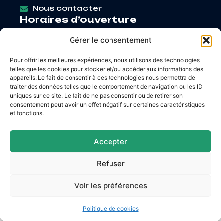
Nous contacter
Horaires d’ouverture
Lundi
: 9h – 12h / Fermé
Gérer le consentement
Mardi
: 9h – 12h / 14h – 18h30
Mercredi
: 9h – 12h / 14h – 17h
Pour offrir les meilleures expériences, nous utilisons des technologies
Jeudi
: 9h – 12h / 14h – 17h
telles que les cookies pour stocker et/ou accéder aux informations des
Vendredi
: 9h – 12h / 14h – 16h30
appareils. Le fait de consentir à ces technologies nous permettra de
traiter des données telles que le comportement de navigation ou les ID
uniques sur ce site. Le fait de ne pas consentir ou de retirer son
consentement peut avoir un effet négatif sur certaines caractéristiques
et fonctions.
Accessibilité
Mentions légales
Plan du site
Confidentialité
Accepter
© 2026 Site & GRU développés par Utopia
Refuser
Voir les préférences
Politique de cookies