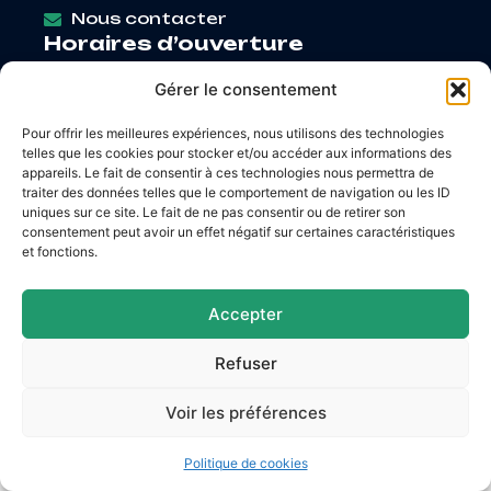
Nous contacter
Horaires d’ouverture
Lundi
: 9h – 12h / Fermé
Gérer le consentement
Mardi
: 9h – 12h / 14h – 18h30
Mercredi
: 9h – 12h / 14h – 17h
Pour offrir les meilleures expériences, nous utilisons des technologies
Jeudi
: 9h – 12h / 14h – 17h
telles que les cookies pour stocker et/ou accéder aux informations des
Vendredi
: 9h – 12h / 14h – 16h30
appareils. Le fait de consentir à ces technologies nous permettra de
traiter des données telles que le comportement de navigation ou les ID
uniques sur ce site. Le fait de ne pas consentir ou de retirer son
consentement peut avoir un effet négatif sur certaines caractéristiques
et fonctions.
Accessibilité
Mentions légales
Plan du site
Confidentialité
Accepter
© 2026 Site & GRU développés par Utopia
Refuser
Voir les préférences
Politique de cookies