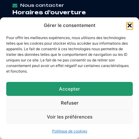
Nous contacter
Horaires d’ouverture
Lundi
: 9h – 12h / Fermé
Gérer le consentement
Mardi
: 9h – 12h / 14h – 18h30
Mercredi
: 9h – 12h / 14h – 17h
Pour offrir les meilleures expériences, nous utilisons des technologies
Jeudi
: 9h – 12h / 14h – 17h
telles que les cookies pour stocker et/ou accéder aux informations des
Vendredi
: 9h – 12h / 14h – 16h30
appareils. Le fait de consentir à ces technologies nous permettra de
traiter des données telles que le comportement de navigation ou les ID
uniques sur ce site. Le fait de ne pas consentir ou de retirer son
consentement peut avoir un effet négatif sur certaines caractéristiques
et fonctions.
Accessibilité
Mentions légales
Plan du site
Confidentialité
Accepter
© 2026 Site & GRU développés par Utopia
Refuser
Voir les préférences
Politique de cookies