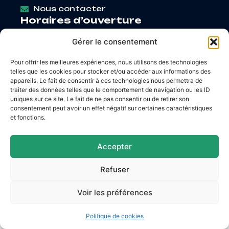
Nous contacter
Horaires d’ouverture
Lundi
: 9h – 12h / Fermé
Gérer le consentement
Mardi
: 9h – 12h / 14h – 18h30
Mercredi
: 9h – 12h / 14h – 17h
Pour offrir les meilleures expériences, nous utilisons des technologies
Jeudi
: 9h – 12h / 14h – 17h
telles que les cookies pour stocker et/ou accéder aux informations des
Vendredi
: 9h – 12h / 14h – 16h30
appareils. Le fait de consentir à ces technologies nous permettra de
traiter des données telles que le comportement de navigation ou les ID
uniques sur ce site. Le fait de ne pas consentir ou de retirer son
consentement peut avoir un effet négatif sur certaines caractéristiques
et fonctions.
Accessibilité
Mentions légales
Plan du site
Confidentialité
Accepter
© 2026 Site & GRU développés par Utopia
Refuser
Voir les préférences
Politique de cookies