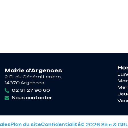
RE À ARGENCES
VIE PRATIQUE
DÉCOUV
Hor
Mairie d'Argences
Lun
2 Pl. du Général Leclerc,
Mar
14370 Argences
Mer
02 31 27 90 60
Jeu
Nous contacter
Ven
ales
Plan du site
Confidentialité
© 2026 Site & GR