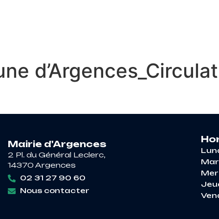
RE À ARGENCES
VIE PRATIQUE
DÉCOUV
 d’Argences_Circulatio
Hor
Mairie d'Argences
Lun
2 Pl. du Général Leclerc,
Mar
14370 Argences
Mer
02 31 27 90 60
Jeu
Nous contacter
Ven