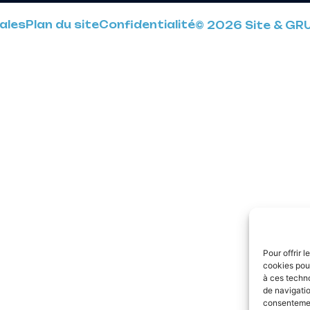
ales
Plan du site
Confidentialité
© 2026 Site & GR
Pour offrir 
cookies pour
à ces techn
de navigatio
consentement