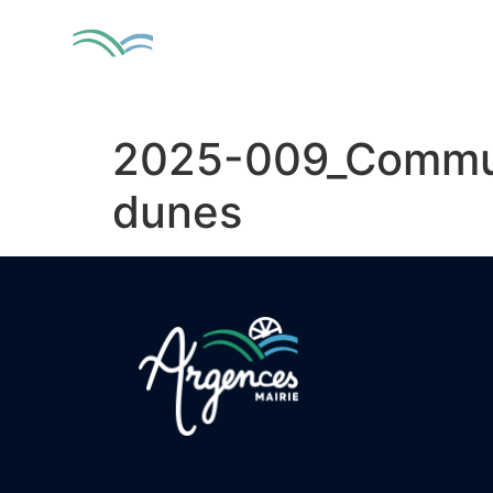
contenu
principal
MA VILLE
VIV
2025-009_Commune
dunes