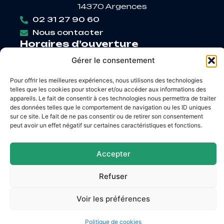
14370 Argences
02 31 27 90 60
Nous contacter
Horaires d’ouverture
Lundi
: 9h – 12h / Fermé
Gérer le consentement
Mardi
: 9h – 12h / 14h – 18h30
Mercredi
: 9h – 12h / 14h – 17h
Pour offrir les meilleures expériences, nous utilisons des technologies
telles que les cookies pour stocker et/ou accéder aux informations des
Jeudi
: 9h – 12h / 14h – 17h
appareils. Le fait de consentir à ces technologies nous permettra de traiter
Vendredi
: 9h – 12h / 14h – 16h30
des données telles que le comportement de navigation ou les ID uniques
sur ce site. Le fait de ne pas consentir ou de retirer son consentement
peut avoir un effet négatif sur certaines caractéristiques et fonctions.
Accessibilité
Mentions légales
Accepter
Plan du site
Confidentialité
© 2026 Site & GRU développés par Utopia
Refuser
Voir les préférences
Politique de cookies