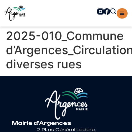
contenu
principal
2025-010_Commune
d’Argences_Circulatio
diverses rues
Mairie d'Argences
2 Pl. du Général Leclerc,