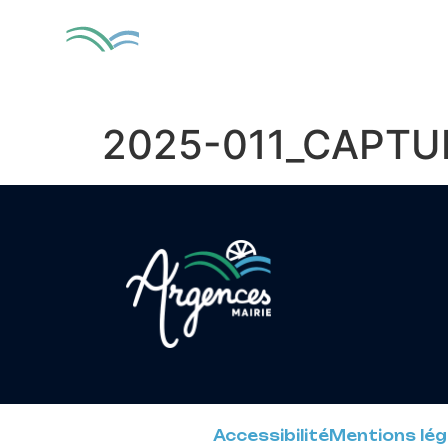
contenu
principal
MA VILLE
VIV
2025-011_CAPTUR
Accessibilité
Mentions lég