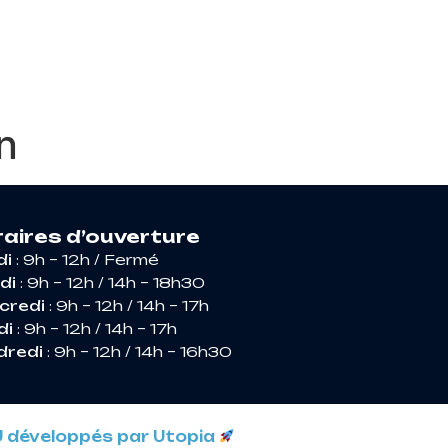
RIR ARGENCES
n
aires d’ouverture
di
: 9h – 12h / Fermé
di
: 9h – 12h / 14h – 18h30
credi
: 9h – 12h / 14h – 17h
di
: 9h – 12h / 14h – 17h
dredi
: 9h – 12h / 14h – 16h30
U développés par Utopia