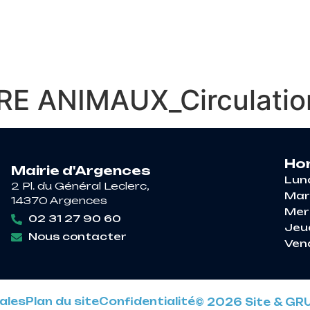
RE À ARGENCES
VIE PRATIQUE
DÉCOUV
E ANIMAUX_Circulatio
Hor
Mairie d'Argences
Lun
2 Pl. du Général Leclerc,
Mar
14370 Argences
Mer
02 31 27 90 60
Jeu
Nous contacter
Ven
ales
Plan du site
Confidentialité
© 2026 Site & GR