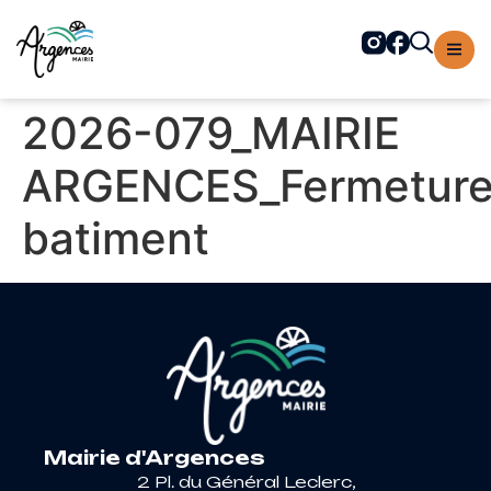
contenu
principal
2026-079_MAIRIE
ARGENCES_Fermetur
batiment
Mairie d'Argences
2 Pl. du Général Leclerc,