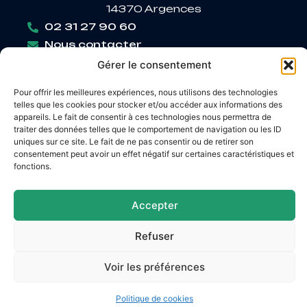
14370 Argences
02 31 27 90 60
Nous contacter
Horaires d’ouverture
Gérer le consentement
Lundi
: 9h – 12h / Fermé
Mardi
: 9h – 12h / 14h – 18h30
Pour offrir les meilleures expériences, nous utilisons des technologies
telles que les cookies pour stocker et/ou accéder aux informations des
Mercredi
: 9h – 12h / 14h – 17h
appareils. Le fait de consentir à ces technologies nous permettra de
Jeudi
: 9h – 12h / 14h – 17h
traiter des données telles que le comportement de navigation ou les ID
Vendredi
: 9h – 12h / 14h – 16h30
uniques sur ce site. Le fait de ne pas consentir ou de retirer son
consentement peut avoir un effet négatif sur certaines caractéristiques et
fonctions.
Accessibilité
Accepter
Mentions légales
Plan du site
Confidentialité
© 2026 Site & GRU développés par Utopia
Refuser
Voir les préférences
Politique de cookies