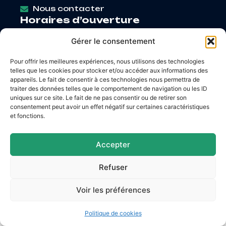
Nous contacter
Horaires d’ouverture
Lundi
: 9h – 12h / Fermé
Gérer le consentement
Mardi
: 9h – 12h / 14h – 18h30
Mercredi
: 9h – 12h / 14h – 17h
Pour offrir les meilleures expériences, nous utilisons des technologies
Jeudi
: 9h – 12h / 14h – 17h
telles que les cookies pour stocker et/ou accéder aux informations des
Vendredi
: 9h – 12h / 14h – 16h30
appareils. Le fait de consentir à ces technologies nous permettra de
traiter des données telles que le comportement de navigation ou les ID
uniques sur ce site. Le fait de ne pas consentir ou de retirer son
consentement peut avoir un effet négatif sur certaines caractéristiques
et fonctions.
Accessibilité
Mentions légales
Plan du site
Confidentialité
Accepter
© 2026 Site & GRU développés par Utopia
Refuser
Voir les préférences
Politique de cookies