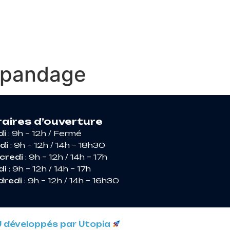
RIR ARGENCES
 épandage
aires d’ouverture
di
: 9h – 12h / Fermé
di
: 9h – 12h / 14h – 18h30
credi
: 9h – 12h / 14h – 17h
di
: 9h – 12h / 14h – 17h
dredi
: 9h – 12h / 14h – 16h30
U développés par Utopia