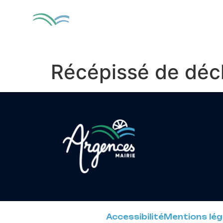
contenu
principal
MA VILLE
VIV
Récépissé de décl
Accessibilité
Mentions lég