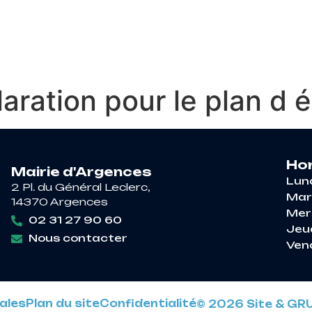
RE À ARGENCES
VIE PRATIQUE
DÉCOUV
aration pour le plan d
Hor
Mairie d'Argences
Lun
2 Pl. du Général Leclerc,
Mar
14370 Argences
Mer
02 31 27 90 60
Jeu
Nous contacter
Ven
ales
Plan du site
Confidentialité
© 2026 Site & GR