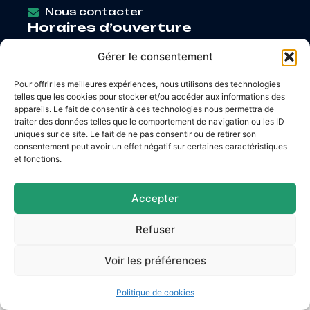
Nous contacter
Horaires d’ouverture
Lundi
: 9h – 12h / Fermé
Gérer le consentement
Mardi
: 9h – 12h / 14h – 18h30
Mercredi
: 9h – 12h / 14h – 17h
Pour offrir les meilleures expériences, nous utilisons des technologies
Jeudi
: 9h – 12h / 14h – 17h
telles que les cookies pour stocker et/ou accéder aux informations des
Vendredi
: 9h – 12h / 14h – 16h30
appareils. Le fait de consentir à ces technologies nous permettra de
traiter des données telles que le comportement de navigation ou les ID
uniques sur ce site. Le fait de ne pas consentir ou de retirer son
consentement peut avoir un effet négatif sur certaines caractéristiques
et fonctions.
Accessibilité
Mentions légales
Plan du site
Confidentialité
Accepter
© 2026 Site & GRU développés par Utopia
Refuser
Voir les préférences
Politique de cookies