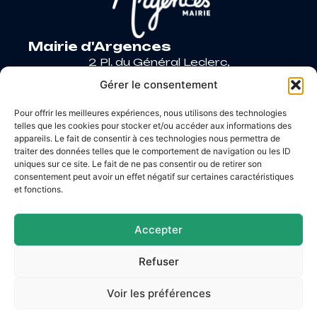
Mairie d'Argences
2 Pl. du Général Leclerc,
14370 Argences
Gérer le consentement
02 31 27 90 60
Pour offrir les meilleures expériences, nous utilisons des technologies
Nous contacter
telles que les cookies pour stocker et/ou accéder aux informations des
Horaires d’ouverture
appareils. Le fait de consentir à ces technologies nous permettra de
Lundi
: 9h – 12h / Fermé
traiter des données telles que le comportement de navigation ou les ID
Mardi
: 9h – 12h / 14h – 18h30
uniques sur ce site. Le fait de ne pas consentir ou de retirer son
consentement peut avoir un effet négatif sur certaines caractéristiques
Mercredi
: 9h – 12h / 14h – 17h
et fonctions.
Jeudi
: 9h – 12h / 14h – 17h
Vendredi
: 9h – 12h / 14h – 16h30
Accepter
Refuser
Accessibilité
Mentions légales
Plan du site
Voir les préférences
Confidentialité
© 2026 Site & GRU développés par Utopia