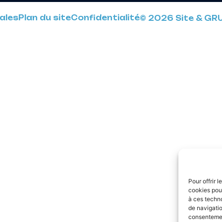
ales
Plan du site
Confidentialité
© 2026 Site & GR
Pour offrir 
cookies pour
à ces techn
de navigatio
consentement