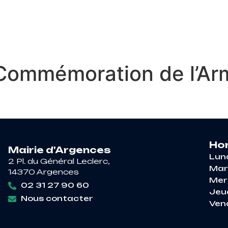
RE À ARGENCES
VIE PRATIQUE
DÉCOUV
ommémoration de l’Armi
Hor
Mairie d'Argences
Lun
2 Pl. du Général Leclerc,
Mar
14370 Argences
Mer
02 31 27 90 60
Jeu
Nous contacter
Ven