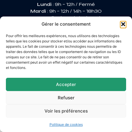
Lundi
: 9h – 12h / Fermé
Mardi
: 9h – 12h / 14h – 18h30
Mercredi
: 9h – 12h / 14h – 17h
Gérer le consentement
Jeudi
: 9h – 12h / 14h – 17h
Vendredi
: 9h – 12h / 14h – 16h30
Pour offrir les meilleures expériences, nous utilisons des technologies
telles que les cookies pour stocker et/ou accéder aux informations des
appareils. Le fait de consentir à ces technologies nous permettra de
traiter des données telles que le comportement de navigation ou les ID
Accessibilité
uniques sur ce site. Le fait de ne pas consentir ou de retirer son
Mentions légales
consentement peut avoir un effet négatif sur certaines caractéristiques
Plan du site
et fonctions.
Confidentialité
© 2026 Site & GRU développés par Utopia
Accepter
Refuser
Voir les préférences
Politique de cookies