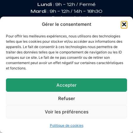
Lundi
: 9h – 12h / Fermé
Mardi
: 9h – 12h / 14h – 18h30
Mercredi
: 9h – 12h / 14h – 17h
Gérer le consentement
Jeudi
: 9h – 12h / 14h – 17h
Vendredi
: 9h – 12h / 14h – 16h30
Pour offrir les meilleures expériences, nous utilisons des technologies
telles que les cookies pour stocker et/ou accéder aux informations des
appareils. Le fait de consentir à ces technologies nous permettra de
traiter des données telles que le comportement de navigation ou les ID
Accessibilité
uniques sur ce site. Le fait de ne pas consentir ou de retirer son
Mentions légales
consentement peut avoir un effet négatif sur certaines caractéristiques
Plan du site
et fonctions.
Confidentialité
© 2026 Site & GRU développés par Utopia
Accepter
Refuser
Voir les préférences
Politique de cookies