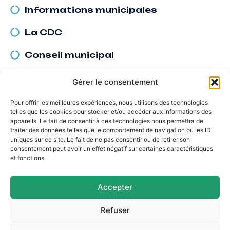
Informations municipales
La CDC
Conseil municipal
Gérer le consentement
Pour offrir les meilleures expériences, nous utilisons des technologies
telles que les cookies pour stocker et/ou accéder aux informations des
appareils. Le fait de consentir à ces technologies nous permettra de
traiter des données telles que le comportement de navigation ou les ID
uniques sur ce site. Le fait de ne pas consentir ou de retirer son
consentement peut avoir un effet négatif sur certaines caractéristiques
et fonctions.
Mairie d'Argences
Accepter
2 Pl. du Général Leclerc,
14370 Argences
Refuser
02 31 27 90 60