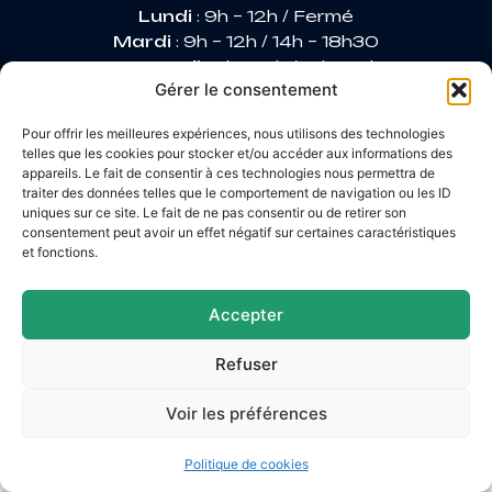
Lundi
: 9h – 12h / Fermé
Mardi
: 9h – 12h / 14h – 18h30
Mercredi
: 9h – 12h / 14h – 17h
Gérer le consentement
Jeudi
: 9h – 12h / 14h – 17h
Vendredi
: 9h – 12h / 14h – 16h30
Pour offrir les meilleures expériences, nous utilisons des technologies
telles que les cookies pour stocker et/ou accéder aux informations des
appareils. Le fait de consentir à ces technologies nous permettra de
traiter des données telles que le comportement de navigation ou les ID
Accessibilité
uniques sur ce site. Le fait de ne pas consentir ou de retirer son
Mentions légales
consentement peut avoir un effet négatif sur certaines caractéristiques
Plan du site
et fonctions.
Confidentialité
© 2026 Site & GRU développés par Utopia
Accepter
Refuser
Voir les préférences
Politique de cookies