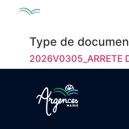
contenu
principal
MA VILLE
VIV
Type de documen
2026V0305_ARRETE 