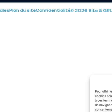
ales
Plan du site
Confidentialité
© 2026 Site & GR
Pour offrir 
cookies pour
à ces techn
de navigatio
consentement