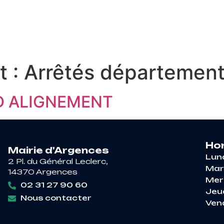
RE À ARGENCES
VIE PRATIQUE
DÉCOUV
t :
Arrêtés départemen
D ALIGNEMENT
Hor
Mairie d'Argences
Lun
2 Pl. du Général Leclerc,
Mar
14370 Argences
Mer
02 31 27 90 60
Jeu
Nous contacter
Ven