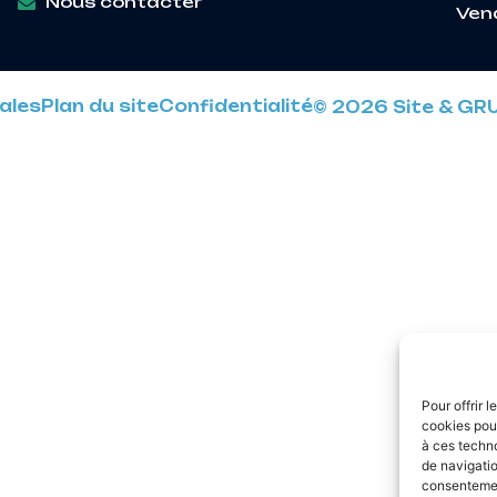
Nous contacter
Ven
ales
Plan du site
Confidentialité
© 2026 Site & GR
Pour offrir 
cookies pour
à ces techn
de navigatio
consentement