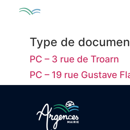
contenu
principal
MA VILLE
VIV
Type de documen
PC – 3 rue de Troarn
PC – 19 rue Gustave Fl