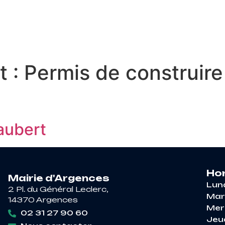
RE À ARGENCES
VIE PRATIQUE
DÉCOUV
t :
Permis de construire
aubert
Hor
Mairie d'Argences
Lun
2 Pl. du Général Leclerc,
Mar
14370 Argences
Mer
02 31 27 90 60
Jeu