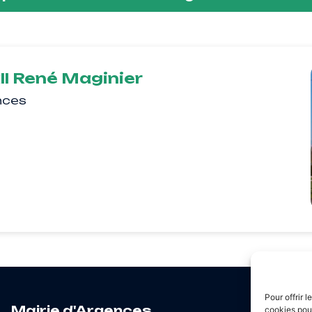
ll René Maginier
nces
Pour offrir 
Hor
Mairie d'Argences
cookies pour