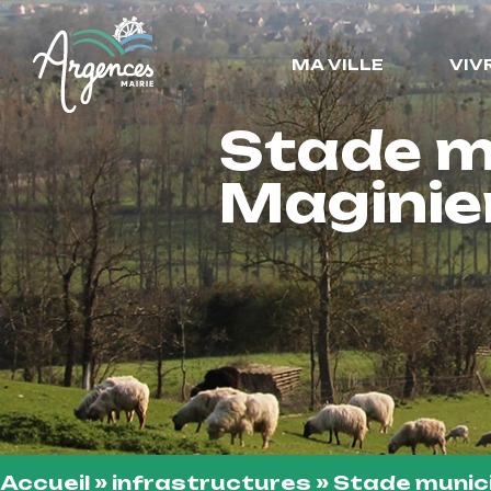
MA VILLE
VIV
Stade mu
Maginie
Accueil
»
infrastructures
»
Stade munici