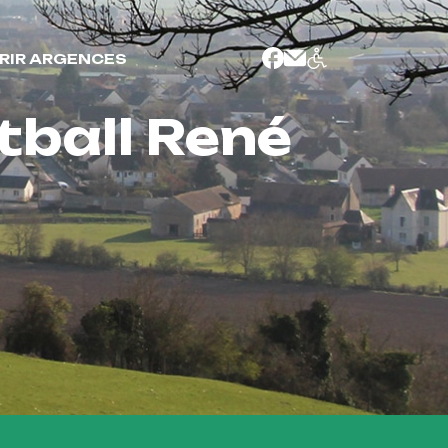
RIR ARGENCES
tball René