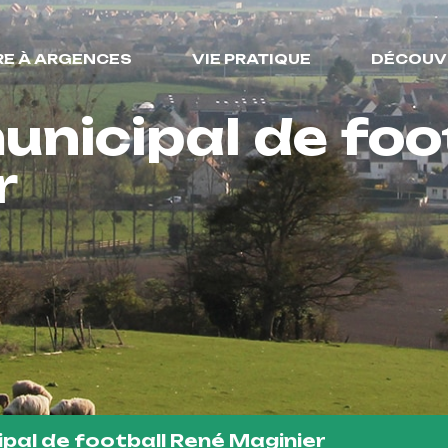
RE À ARGENCES
VIE PRATIQUE
DÉCOUV
nicipal de foo
r
pal de football René Maginier