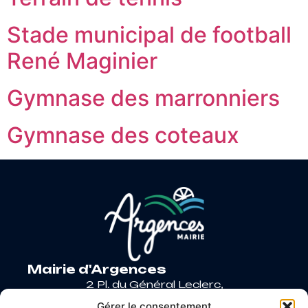
Stade municipal de football
René Maginier
Gymnase des marronniers
Gymnase des coteaux
Mairie d'Argences
2 Pl. du Général Leclerc,
14370 Argences
Gérer le consentement