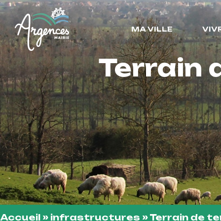
MA VILLE
VIV
Terrain 
Accueil
»
infrastructures
»
Terrain de te