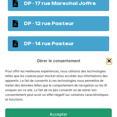
DP - 17 rue Marechal Joffre
DP - 12 rue Pasteur
DP - 14 rue Pasteur
Gérer le consentement
DP - 16 rue Gustave Flaubert
Pour offrir les meilleures expériences, nous utilisons des technologies
telles que les cookies pour stocker et/ou accéder aux informations des
appareils. Le fait de consentir à ces technologies nous permettra de
DP - 17 rue Marechal Joffre 2
traiter des données telles que le comportement de navigation ou les ID
uniques sur ce site. Le fait de ne pas consentir ou de retirer son
consentement peut avoir un effet négatif sur certaines caractéristiques
et fonctions.
1
2
3
4
5
6
Suivant
Accepter