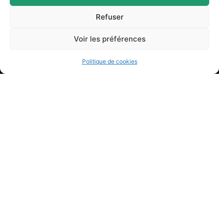
Refuser
Voir les préférences
Politique de cookies
Mairie d'Argences
2 Pl. du Général Leclerc,
14370 Argences
02 31 27 90 60
Nous contacter
Horaires d’ouverture
Lundi
: 9h – 12h / Fermé
Mardi
: 9h – 12h / 14h – 18h30
Mercredi
: 9h – 12h / 14h – 17h
Jeudi
: 9h – 12h / 14h – 17h