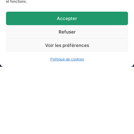
et fonctions.
Accepter
Refuser
Mairie d'Argences
Voir les préférences
2 Pl. du Général Leclerc,
14370 Argences
02 31 27 90 60
Politique de cookies
Nous contacter
Horaires d’ouverture
Lundi
: 9h – 12h / Fermé
Mardi
: 9h – 12h / 14h – 18h30
Mercredi
: 9h – 12h / 14h – 17h
Jeudi
: 9h – 12h / 14h – 17h
Vendredi
: 9h – 12h / 14h – 16h30
Accessibilité